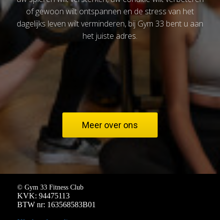
of gewoon wilt ontspannen en de stress van het
dagelijks leven wilt verminderen, bij Gym 33 bent u aan
het juiste adres.
Meer over ons
© Gym 33 Fitness Club
KVK: 94475113
BTW nr: 163568583B01