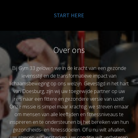
START HERE
Over ons
Bij Gym 33 geloven we in de kracht van een gezonde
levensstijl en de transformatieve impact van
lichaamsbeweging op ons welzijn. Gevestigd in het hart
van Doesburg, zijn wij uw toegewijde partner op uw
reis naar een fittere en gezondere versie van uzelf.
Onze missie is simpel maar krachtig: we streven ernaar
om mensen van alle leeftijden en fitnessniveaus te
inspireren en te ondersteunen bij het bereiken van hun
gezondheids- en fitnessdoelen. Of u nu wilt afvallen,
uw spieren wilt versterken, uw conditie wilt verbeteren